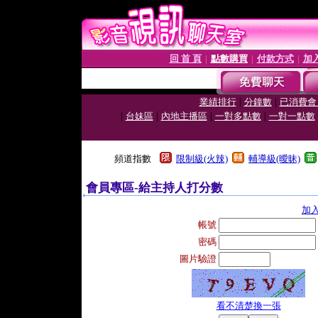
回 首 頁
點數購買
付款方式
加
│
│
│
|
|
業績排行
分鐘數
已消費會
|
|
|
|
台妹區
內地主播區
一對多點數
一對一點數
頻道指數
限制級(火辣)
輔導級(曖昧)
會員專區-給主持人打分數
加
帳號
密碼
圖片驗證
看不清楚換一張