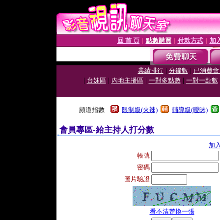
回 首 頁
點數購買
付款方式
加
│
│
│
|
|
業績排行
分鐘數
已消費會
|
|
|
|
台妹區
內地主播區
一對多點數
一對一點數
頻道指數
限制級(火辣)
輔導級(曖昧)
會員專區-給主持人打分數
加
帳號
密碼
圖片驗證
看不清楚換一張