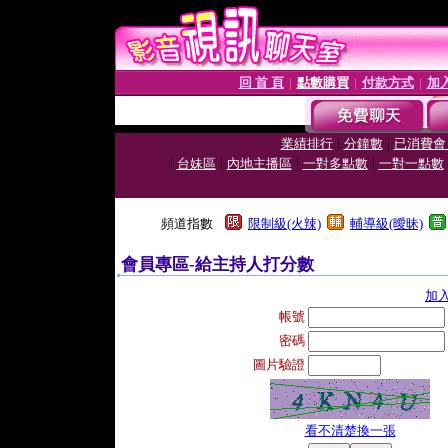
回 首 頁
點數購買
付款方式
加
│
│
│
|
|
業績排行
分鐘數
已消費會
|
|
|
|
台妹區
內地主播區
一對多點數
一對一點數
頻道指數
限制級(火辣)
輔導級(曖昧)
會員專區-給主持人打分數
加
帳號
密碼
圖片驗證
看不清楚換一張