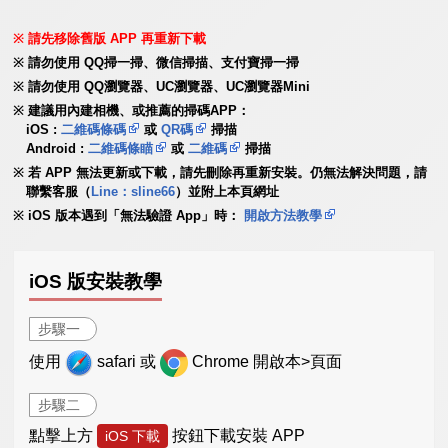
請先移除舊版 APP 再重新下載
請勿使用 QQ掃一掃、微信掃描、支付寶掃一掃
請勿使用 QQ瀏覽器、UC瀏覽器、UC瀏覽器Mini
建議用內建相機、或推薦的掃碼APP：
iOS :
二維碼條碼
或
QR碼
掃描
Android :
二維碼條瞄
或
二維碼
掃描
若 APP 無法更新或下載，請先刪除再重新安裝。仍無法解決問題，請
聯繫客服（
Line：sline66
）並附上本頁網址
iOS 版本遇到「無法驗證 App」時：
開啟方法教學
iOS 版安裝教學
步驟一
使用
safari 或
Chrome 開啟本>頁面
步驟二
點擊上方
按鈕下載安裝 APP
iOS 下載