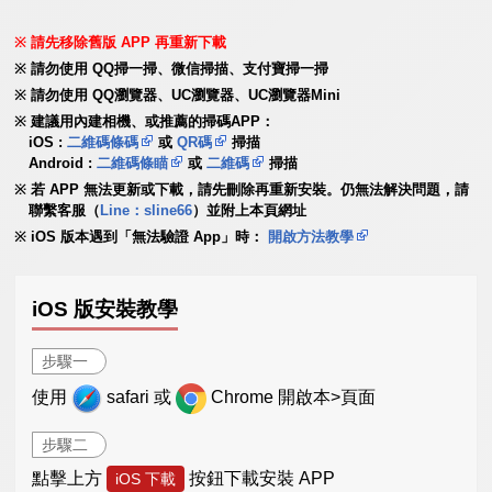
請先移除舊版 APP 再重新下載
請勿使用 QQ掃一掃、微信掃描、支付寶掃一掃
請勿使用 QQ瀏覽器、UC瀏覽器、UC瀏覽器Mini
建議用內建相機、或推薦的掃碼APP：
iOS :
二維碼條碼
或
QR碼
掃描
Android :
二維碼條瞄
或
二維碼
掃描
若 APP 無法更新或下載，請先刪除再重新安裝。仍無法解決問題，請
聯繫客服（
Line：sline66
）並附上本頁網址
iOS 版本遇到「無法驗證 App」時：
開啟方法教學
iOS 版安裝教學
步驟一
使用
safari 或
Chrome 開啟本>頁面
步驟二
點擊上方
按鈕下載安裝 APP
iOS 下載