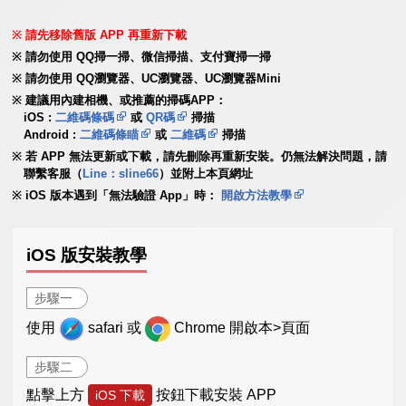
請先移除舊版 APP 再重新下載
請勿使用 QQ掃一掃、微信掃描、支付寶掃一掃
請勿使用 QQ瀏覽器、UC瀏覽器、UC瀏覽器Mini
建議用內建相機、或推薦的掃碼APP：
iOS :
二維碼條碼
或
QR碼
掃描
Android :
二維碼條瞄
或
二維碼
掃描
若 APP 無法更新或下載，請先刪除再重新安裝。仍無法解決問題，請
聯繫客服（
Line：sline66
）並附上本頁網址
iOS 版本遇到「無法驗證 App」時：
開啟方法教學
iOS 版安裝教學
步驟一
使用
safari 或
Chrome 開啟本>頁面
步驟二
點擊上方
按鈕下載安裝 APP
iOS 下載