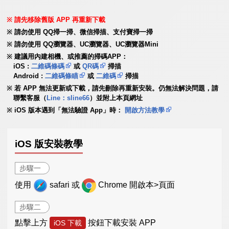
請先移除舊版 APP 再重新下載
請勿使用 QQ掃一掃、微信掃描、支付寶掃一掃
請勿使用 QQ瀏覽器、UC瀏覽器、UC瀏覽器Mini
建議用內建相機、或推薦的掃碼APP：
iOS :
二維碼條碼
或
QR碼
掃描
Android :
二維碼條瞄
或
二維碼
掃描
若 APP 無法更新或下載，請先刪除再重新安裝。仍無法解決問題，請
聯繫客服（
Line：sline66
）並附上本頁網址
iOS 版本遇到「無法驗證 App」時：
開啟方法教學
iOS 版安裝教學
步驟一
使用
safari 或
Chrome 開啟本>頁面
步驟二
點擊上方
按鈕下載安裝 APP
iOS 下載