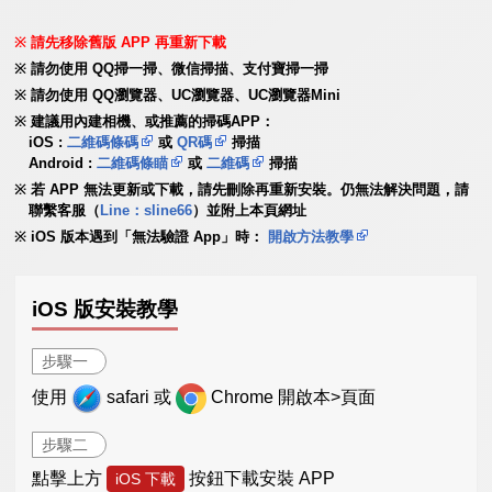
請先移除舊版 APP 再重新下載
請勿使用 QQ掃一掃、微信掃描、支付寶掃一掃
請勿使用 QQ瀏覽器、UC瀏覽器、UC瀏覽器Mini
建議用內建相機、或推薦的掃碼APP：
iOS :
二維碼條碼
或
QR碼
掃描
Android :
二維碼條瞄
或
二維碼
掃描
若 APP 無法更新或下載，請先刪除再重新安裝。仍無法解決問題，請
聯繫客服（
Line：sline66
）並附上本頁網址
iOS 版本遇到「無法驗證 App」時：
開啟方法教學
iOS 版安裝教學
步驟一
使用
safari 或
Chrome 開啟本>頁面
步驟二
點擊上方
按鈕下載安裝 APP
iOS 下載