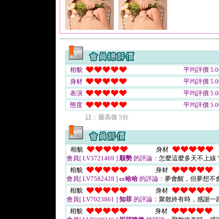
相貌
平均評價 5.0
身材
平均評價 5.0
表演
平均評價 5.0
態度
平均評價 5.0
註﹕最高值 5分
相貌
身材
會員[ LV3721469 ]
順勢
的評論：
怎麼這麼多天不上線
相貌
身材
會員[ LV7582428 ]
cc哈哈
的評論：
夢會醒，但夢想不
相貌
身材
會員[ LV7023861 ]
知菲
的評論：
聚散終有時，感謝一
相貌
身材