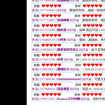
會員[ LV7608246 ]
祝福晚晚
的評論：
聚散終有時，感
相貌
身材
會員[ LV7714444 ]
的評論：
聚散終有時，感謝一路相
相貌
身材
會員[ LV7714403 ]
祝福晚晚
的評論：
聚散終有時，感
相貌
身材
會員[ LV2152280 ]
飽粒達
的評論：
波棒 無話可說
( 202
相貌
身材
會員[ LV6460120 ]
小阿奇
的評論：
愛妳。謝謝妳。乖
相貌
身材
會員[ LV6050413 ]
新家坡奶控老公
的評論：
妹子是我
相貌
身材
會員[ LV3412338 ]
劫哥
的評論：
好
( 2026-07-08 20:54:58
相貌
身材
會員[ LV6820921 ]
愛喝旺仔
的評論：
( 2026-06-25 20:31
相貌
身材
會員[ LV7389246 ]
ObbbbbbbbbbbbO
的評論：
可愛又
相貌
身材
會員[ LV7406054 ]
我是壞蛋
的評論：
我是大
( 2026-06-2
相貌
身材
會員[ LV6671331 ]
Batman又叫杯麵
的評論：
身材不