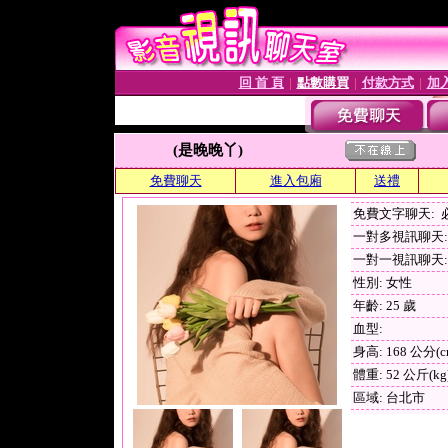
回 首 頁
點數購買
付款方式
加
│
│
│
(是晚晚丫)
免費聊天
進入包廂
送禮
免費文字聊天:
一對多視訊聊天: 
一對一視訊聊天: 
性別: 女性
年齡: 25 歲
血型:
身高: 168 公分(c
體重: 52 公斤(kg
區域: 台北市