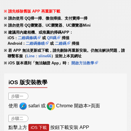
請先移除舊版 APP 再重新下載
請勿使用 QQ掃一掃、微信掃描、支付寶掃一掃
請勿使用 QQ瀏覽器、UC瀏覽器、UC瀏覽器Mini
建議用內建相機、或推薦的掃碼APP：
iOS :
二維碼條碼
或
QR碼
掃描
Android :
二維碼條瞄
或
二維碼
掃描
若 APP 無法更新或下載，請先刪除再重新安裝。仍無法解決問題，請
聯繫客服（
Line：sline66
）並附上本頁網址
iOS 版本遇到「無法驗證 App」時：
開啟方法教學
iOS 版安裝教學
步驟一
使用
safari 或
Chrome 開啟本>頁面
步驟二
點擊上方
按鈕下載安裝 APP
iOS 下載