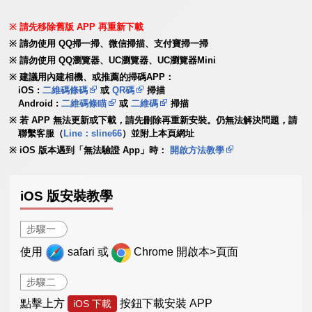
請先移除舊版 APP 再重新下載
請勿使用 QQ掃一掃、微信掃描、支付寶掃一掃
請勿使用 QQ瀏覽器、UC瀏覽器、UC瀏覽器Mini
建議用內建相機、或推薦的掃碼APP：
iOS :
二維碼條碼
或
QR碼
掃描
Android :
二維碼條瞄
或
二維碼
掃描
若 APP 無法更新或下載，請先刪除再重新安裝。仍無法解決問題，請
聯繫客服（
Line：sline66
）並附上本頁網址
iOS 版本遇到「無法驗證 App」時：
開啟方法教學
iOS 版安裝教學
步驟一
使用
safari 或
Chrome 開啟本>頁面
步驟二
點擊上方
按鈕下載安裝 APP
iOS 下載